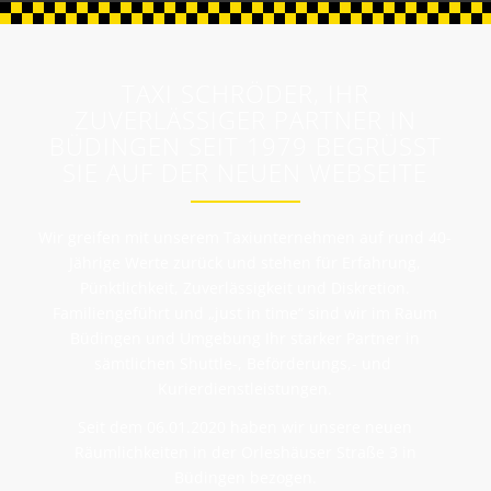
TAXI SCHRÖDER, IHR
ZUVERLÄSSIGER PARTNER IN
BÜDINGEN SEIT 1979 BEGRÜSST S
IE AUF DER NEUEN WEBSEITE
Wir greifen mit unserem Taxiunternehmen auf rund 40-
Jährige Werte zurück und stehen für Erfahrung,
Pünktlichkeit, Zuverlässigkeit und Diskretion.
Familiengeführt und „just in time“ sind wir im Raum
Büdingen und Umgebung Ihr starker Partner in
sämtlichen Shuttle-, Beförderungs,- und
Kurierdienstleistungen.
Seit dem 06.01.2020 haben wir unsere neuen
Räumlichkeiten in der Orleshäuser Straße 3 in
Büdingen bezogen.