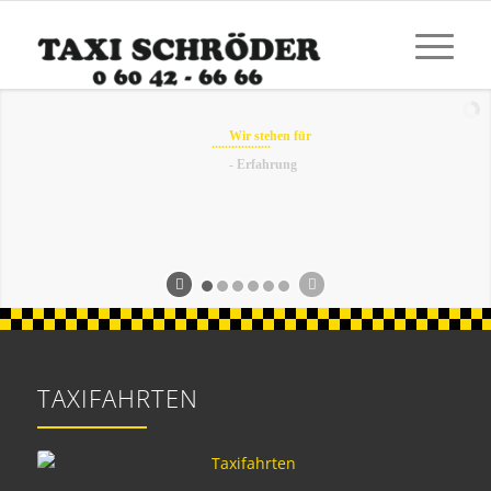
Wir stehen für
..................
- Erfahrung
- Pünktlichkeit
TAXIFAHRTEN