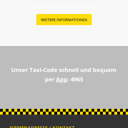
Ihr Michael Ruppich (neuer Inhaber)
WEITERE INFORMATIONEN
Unser Taxi-Code schnell und bequem
per
App
: 4965
FIRMENADRESSE / KONTAKT